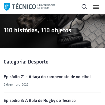
S
a
l
t
a
110 histórias, 110 objetos
r
p
a
r
a
o
Categoria: Desporto
c
o
Episódio 71 – A taça do campeonato de voleibol
n
2 dezembro, 2022
t
e
ú
Episódio 3: A Bola de Rugby do Técnico
d