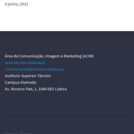
o
4 junho, 2021
Área de Comunicação, Imagem e Marketing (ACIM)
acim.tecnico.ulisboa.pt
comunicacao@tecnico.ulisboa.pt
Instituto Superior Técnico
Campus Alameda
Av. Rovisco Pais, 1, 1049-001 Lisboa