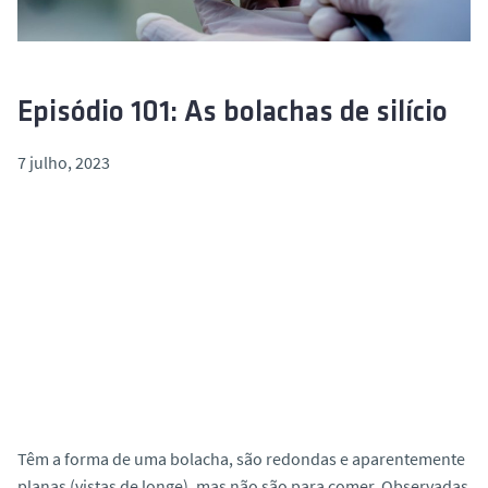
o
Episódio 101: As bolachas de silício
7 julho, 2023
Têm a forma de uma bolacha, são redondas e aparentemente
planas (vistas de longe), mas não são para comer. Observadas