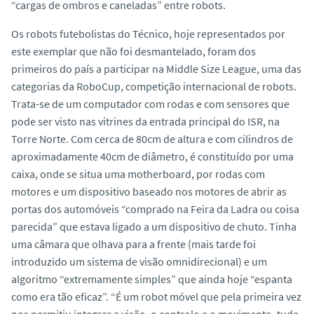
“cargas de ombros e caneladas” entre robots.
Os robots futebolistas do Técnico, hoje representados por
este exemplar que não foi desmantelado, foram dos
primeiros do país a participar na
Middle Size League
, uma das
categorias da RoboCup, competição internacional de robots.
Trata-se de um computador com rodas e com sensores que
pode ser visto nas vitrines da entrada principal do ISR, na
Torre Norte. Com cerca de 80cm de altura e com cilindros de
aproximadamente 40cm de diâmetro, é constituído por uma
caixa, onde se situa uma
motherboard
, por rodas com
motores e um dispositivo baseado nos motores de abrir as
portas dos automóveis “comprado na Feira da Ladra ou coisa
parecida” que estava ligado a um dispositivo de chuto. Tinha
uma câmara que olhava para a frente (mais tarde foi
introduzido um sistema de visão omnidirecional) e um
algoritmo “extremamente simples” que ainda hoje “espanta
como era tão eficaz”. “É um robot móvel que pela primeira vez
nos permitiu integrar a visão, o controlo e o movimento, tudo