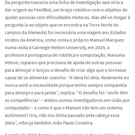
Da pergunta nasceria uma linha de investigação que viria a
dar origem ao FeedBot, um braço robótico com o objetivo de
ajudar pessoas com dificuldades motoras. Mas até se chegar à
pergunta (e ao objeto que se encontra na Torre Norte do
campus da Alameda) foi necessária uma viagem aos Estados
Unidos da América, como conta o próprio Manuel Marques:
numa visita à Carnegie Mellon University, em 2014, a
professora portuguesa de robótica e computação, Manuela
Veloso, reparou que precisava de ajuda de outras pessoas
para almoçar e lançou o desafio de criar algo que o tornasse
capaz de se alimentar sozinho. “A ideia foi dela. Realmente eu
nunca senti a necessidade porque tenho sempre companhia
para almoço e para jantar”, explica. “O desafio foi: ‘vocês têm
as competências’ – ambos somos investigadores em visão por
computador – e como é que o Manuel não tem um sistema
autónomo? Ora, não nos tinha passado pela cabeça essa
ideia”, reforça também João Paulo Costeira.
A partir de 2017, formou-se uma equipa e deu-se início ao