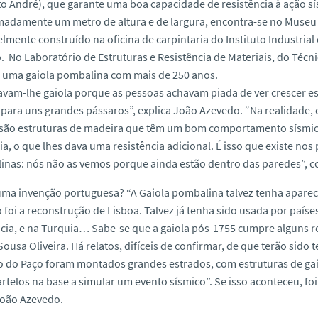
o André), que garante uma boa capacidade de resistência à ação s
adamente um metro de altura e de largura, encontra-se no Museu de 
lmente construído na oficina de carpintaria do Instituto Industria
. No Laboratório de Estruturas e Resistência de Materiais, do Té
e uma gaiola pombalina com mais de 250 anos.
vam-lhe gaiola porque as pessoas achavam piada de ver crescer e
 para uns grandes pássaros”, explica João Azevedo. “Na realidade,
 são estruturas de madeira que têm um bom comportamento sísmi
ia, o que lhes dava uma resistência adicional. É isso que existe nos
inas: nós não as vemos porque ainda estão dentro das paredes”, 
uma invenção portuguesa? “A Gaiola pombalina talvez tenha aparec
foi a reconstrução de Lisboa. Talvez já tenha sido usada por paíse
cia, e na Turquia… Sabe-se que a gaiola pós-1755 cumpre alguns r
Sousa Oliveira. Há relatos, difíceis de confirmar, de que terão sid
o do Paço foram montados grandes estrados, com estruturas de ga
telos na base a simular um evento sísmico”. Se isso aconteceu, fo
João Azevedo.