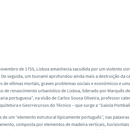
novembro de 1755, Lisboa amanhecia sacudida por um violento sis
. De seguida, um tsunami aprofundou ainda mais a destruição da ca
s de vítimas mortais, graves problemas sociais e económicos e uma 
o de renascimento urbanístico de Lisboa, liderado por Marquês d
ria portuguesa”, na visão de Carlos Sousa Oliveira, professor ca
Arquitetura e Georrecursos do Técnico – que surge a “Gaiola Pombal
 de um “elemento estrutural tipicamente português”, nas palavra
mento, composta por elementos de madeira verticais, horizontais 