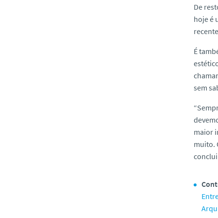
De rest
hoje é 
recent
É tamb
estétic
chamar-
sem sab
“Sempre
devemo
maior i
muito. 
conclui
Cont
Entre
Arqu