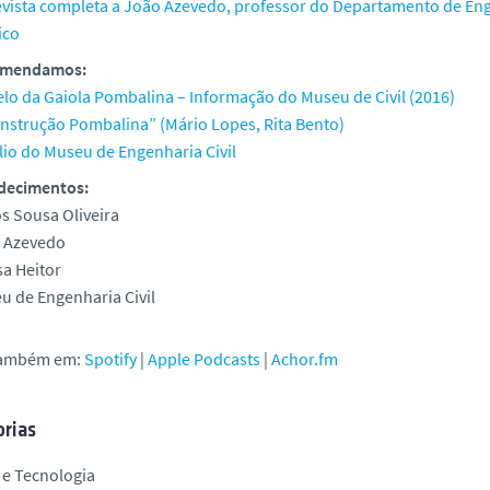
evista completa a João Azevedo, professor do Departamento de Enge
ico
omendamos:
lo da Gaiola Pombalina – Informação do Museu de Civil (2016)
onstrução Pombalina” (Mário Lopes, Rita Bento)
lio do Museu de Engenharia Civil
decimentos:
os Sousa Oliveira
 Azevedo
sa Heitor
u de Engenharia Civil
também em:
Spotify
|
Apple Podcasts
|
Achor.fm
rias
 e Tecnologia