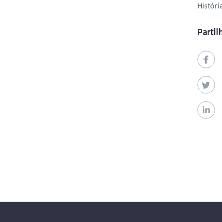
Históri
Partil