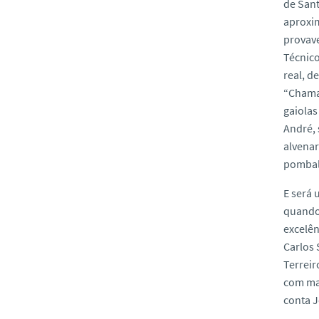
de Sant
aproxim
provave
Técnico
real, d
“Chama
gaiolas
André,
alvenar
pombal
E será 
quando 
excelên
Carlos 
Terreir
com mar
conta 