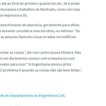
 até ao final do primeiro quartel do séc. XX e ainda
a entusiasmo e trabalhos de Mestrado, como um mais
ma impressora 3D.
enchimento de alvenaria, geralmente para efeito
oão Azevedo considera uma má ideia, no mínimo: “Eu
s pessoas fazerem coisas erradas nos edifícios
etar as coisas”, diz-nos Carlos Sousa Oliveira. Mas
que um dia teremos sismos com a mesma ou com
ados para isso? “A Engenharia sísmica já fez
O problema é quando as coisas não são bem feitas”,
lado do Departamento de Engenharia Civil,