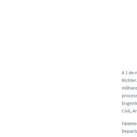
A 1 de 
Richter
milhare
process
Engenha
Civil, 
Falamos
Departa