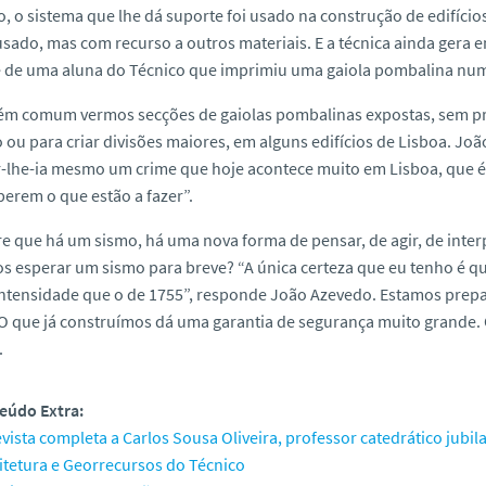
o, o sistema que lhe dá suporte foi usado na construção de edifícios
usado, mas com recurso a outros materiais. E a técnica ainda ger
e de uma aluna do Técnico que imprimiu uma gaiola pombalina nu
ém comum vermos secções de gaiolas pombalinas expostas, sem pre
o ou para criar divisões maiores, em alguns edifícios de Lisboa. J
lhe-ia mesmo um crime que hoje acontece muito em Lisboa, que é a
erem o que estão a fazer”.
 que há um sismo, há uma nova forma de pensar, de agir, de interpr
s esperar um sismo para breve? “A única certeza que eu tenho é 
ntensidade que o de 1755”, responde João Azevedo. Estamos prepar
O que já construímos dá uma garantia de segurança muito grande. 
.
eúdo Extra:
vista completa a Carlos Sousa Oliveira, professor catedrático jubi
itetura e Georrecursos do Técnico