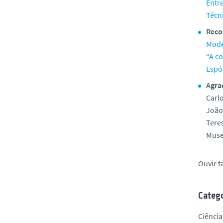
Entr
Técn
Rec
Mode
“A c
Espó
Agra
Carl
João
Tere
Muse
Ouvir 
Catego
Ciência