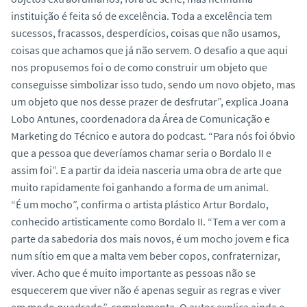
instituição é feita só de excelência. Toda a excelência tem
sucessos, fracassos, desperdícios, coisas que não usamos,
coisas que achamos que já não servem. O desafio a que aqui
nos propusemos foi o de como construir um objeto que
conseguisse simbolizar isso tudo, sendo um novo objeto, mas
um objeto que nos desse prazer de desfrutar”, explica Joana
Lobo Antunes, coordenadora da Área de Comunicação e
Marketing do Técnico e autora do podcast. “Para nós foi óbvio
que a pessoa que deveríamos chamar seria o Bordalo II e
assim foi”. E a partir da ideia nasceria uma obra de arte que
muito rapidamente foi ganhando a forma de um animal.
“É um mocho”, confirma o artista plástico Artur Bordalo,
conhecido artisticamente como Bordalo II. “Tem a ver com a
parte da sabedoria dos mais novos, é um mocho jovem e fica
num sítio em que a malta vem beber copos, confraternizar,
viver. Acho que é muito importante as pessoas não se
esquecerem que viver não é apenas seguir as regras e viver
em modo quadrado”, complementa. O autor explica ainda o