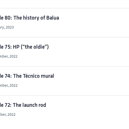
e 80: The history of Balua
ry, 2023
e 75: HP (“the oldie”)
mber, 2022
e 74: The Técnico mural
mber, 2022
e 72: The launch rod
ber, 2022