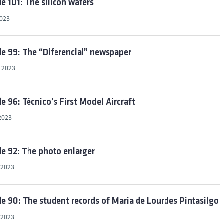
e 101: The silicon wafers
2023
e 99: The “Diferencial” newspaper
 2023
e 96: Técnico’s First Model Aircraft
2023
e 92: The photo enlarger
, 2023
e 90: The student records of Maria de Lourdes Pintasilgo
, 2023