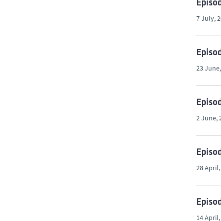
Episod
7 July, 
Episod
23 June,
Episod
2 June, 
Episod
28 April
Episod
14 April