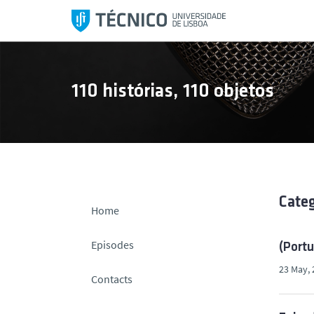
S
k
i
p
t
110 histórias, 110 objetos
o
c
o
n
t
e
n
Cate
Home
t
Episodes
(Portu
23 May, 
Contacts